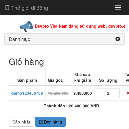
Thế giới di động
Toggl
naviga
Devpro Việt Nam đang sử dụng web: devpro.edu
Danh mục
Giỏ hàng
Giá sau
T
Sản phẩm
Giá gốc
khi giảm
Số lượng
v
demo123456789
10,200,000
9,486,000
Thành tiền : 20,400,000 VNĐ
Đơn hàng