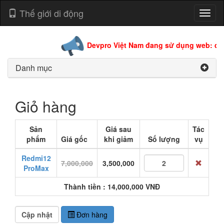
Thế giới di động
Toggl
naviga
Devpro Việt Nam đang sử dụng web: dev
Danh mục
Giỏ hàng
Sản
Giá sau
Tác
phẩm
Giá gốc
khi giảm
Số lượng
vụ
Redmi12
7,000,000
3,500,000
ProMax
Thành tiền : 14,000,000 VNĐ
Đơn hàng