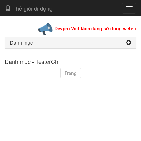
Thế giới di động
Toggl
naviga
Devpro Việt Nam đang sử dụng web: dev
Danh mục
Danh mục - TesterChi
Trang