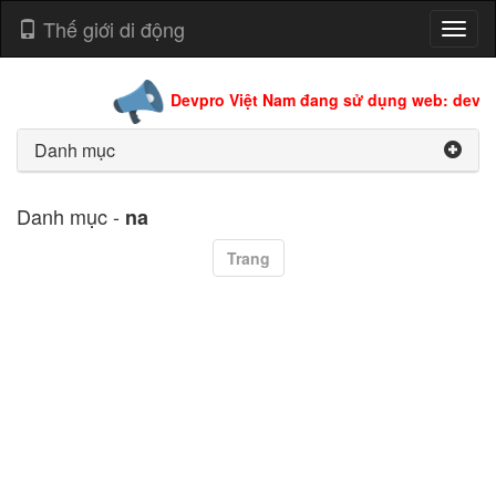
Thế giới di động
Toggl
naviga
Devpro Việt Nam đang sử dụng web: devpro
Danh mục
Danh mục -
na
Trang