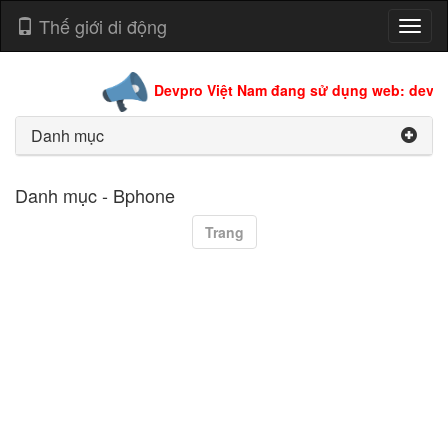
Thế giới di động
Toggl
naviga
Devpro Việt Nam đang sử dụng web: devpro
Danh mục
Danh mục - Bphone
Trang