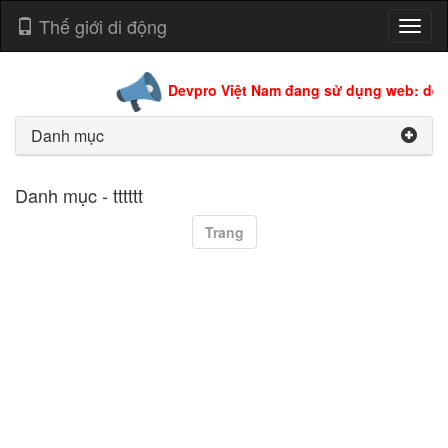
Thế giới di động
Toggl
naviga
Devpro Việt Nam đang sử dụng web: devp
Danh mục
Danh mục - tttttt
Trang