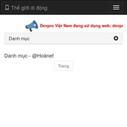
Thế giới di động
Toggl
naviga
Devpro Việt Nam đang sử dụng web: devpro.e
Danh mục
Danh mục - @Hoànef
Trang