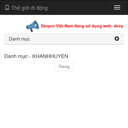
Thế giới di động
Toggl
naviga
Devpro Việt Nam đang sử dụng web: devpro.
Danh mục
Danh mục - KHANHHUYEN
Trang