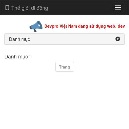
Thế giới di động
Toggl
naviga
Devpro Việt Nam đang sử dụng web: devpro
Danh mục
Danh mục -
Trang