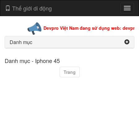
Thế giới di động
Toggl
naviga
Devpro Việt Nam đang sử dụng web: devpro.e
Danh mục
Danh mục - Iphone 45
Trang