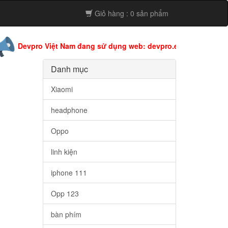
Giỏ hàng : 0 sản phẩm
pro Việt Nam đang sử dụng web: devpro.edu.vn còn web này đan
Danh mục
Xiaomi
headphone
Oppo
linh kiện
iphone 111
Opp 123
bàn phím