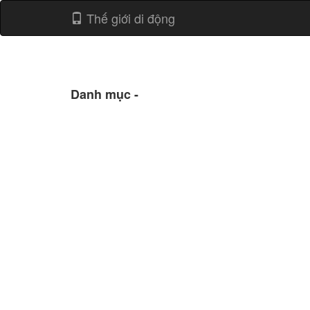
Thế giới di động
Danh mục -