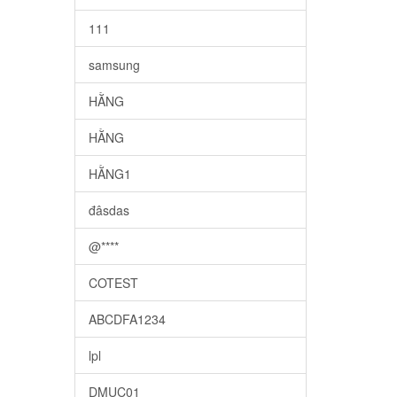
111
samsung
HẰNG
HẰNG
HẰNG1
đâsdas
@****
COTEST
ABCDFA1234
lpl
DMUC01