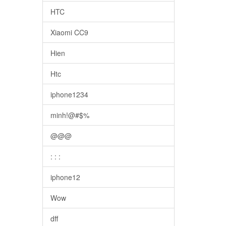
HTC
Xiaomi CC9
Hien
Htc
iphone1234
minh!@#$%
@@@
: : :
iphone12
Wow
dff