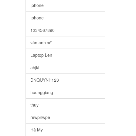
Iphone
Iphone
1234567890
vân anh xđ
Laptop Len
ahjkl
DNQUYNH123
huonggiang
thuy
rewprlwpe
Hà My