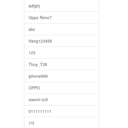
ádfghj
Oppo Reno7
abc
Hang123456
123
Thuy_T28
iphone999
OPPO
xiaomi cc9
0111111111
1!3