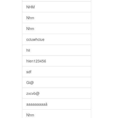
NHM
Nhm
Nhm
cciuwhciue
hii
hien123456
sdf
Gi@
zxcvb@
aaaaaaaaaâ
Nhm