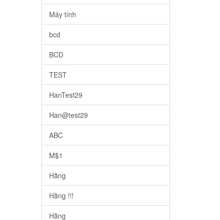
Máy tính
bcd
BCD
TEST
HanTest29
Han@test29
ABC
M$1
Hằng
Hằng !!!
Hằng