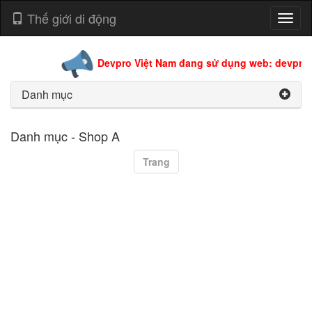
Thế giới di động
Toggl
naviga
Devpro Việt Nam đang sử dụng web: devpro.e
Danh mục
Danh mục - Shop A
Trang