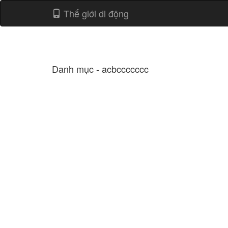
Thế giới di động
Danh mục - acbccccccc