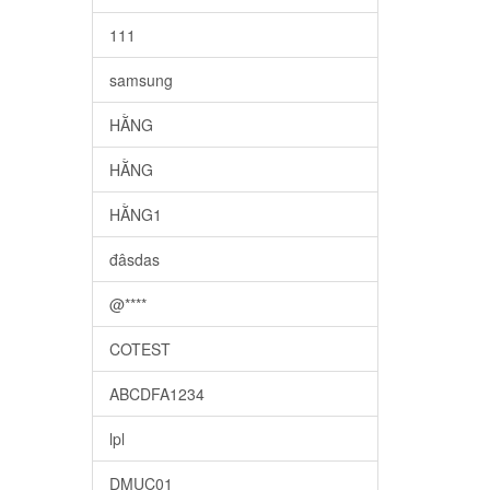
111
samsung
HẰNG
HẰNG
HẰNG1
đâsdas
@****
COTEST
ABCDFA1234
lpl
DMUC01