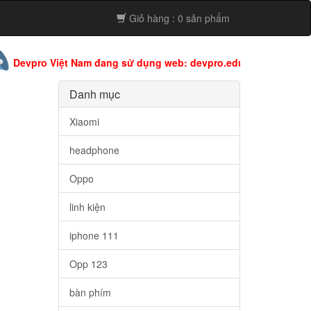
Giỏ hàng : 0 sản phẩm
o Việt Nam đang sử dụng web: devpro.edu.vn còn web này đang 
Danh mục
Xiaomi
headphone
Oppo
linh kiện
iphone 111
Opp 123
bàn phím