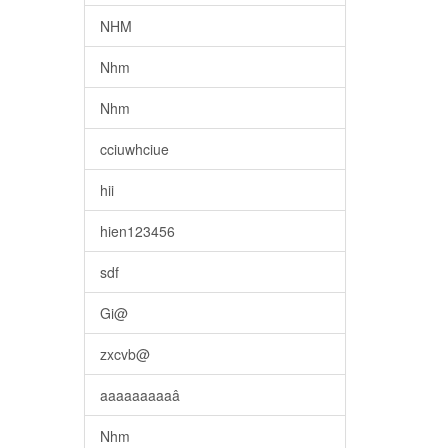
NHM
Nhm
Nhm
cciuwhciue
hii
hien123456
sdf
Gi@
zxcvb@
aaaaaaaaaâ
Nhm