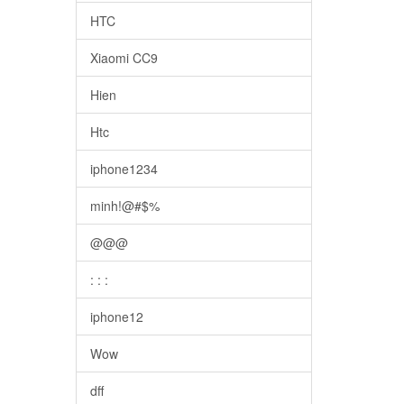
HTC
Xiaomi CC9
Hien
Htc
iphone1234
minh!@#$%
@@@
: : :
iphone12
Wow
dff