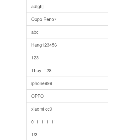
ádfghj
Oppo Reno7
abc
Hang123456
123
Thuy_T28
iphone999
OPPO
xiaomi cc9
0111111111
1!3