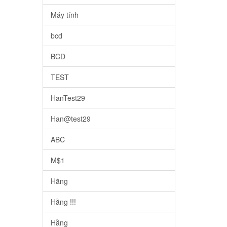
Máy tính
bcd
BCD
TEST
HanTest29
Han@test29
ABC
M$1
Hằng
Hằng !!!
Hằng