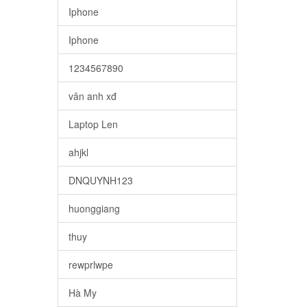
Iphone
Iphone
1234567890
vân anh xđ
Laptop Len
ahjkl
DNQUYNH123
huonggiang
thuy
rewprlwpe
Hà My