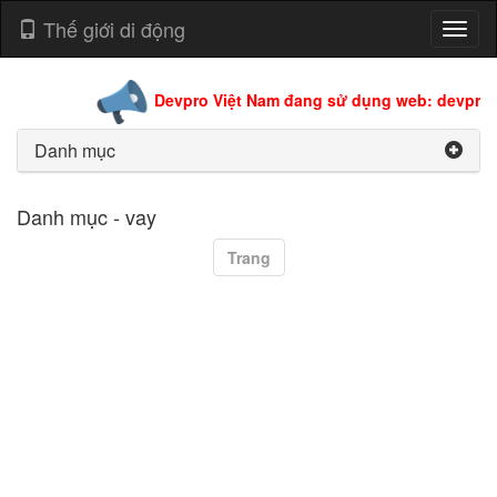
Thế giới di động
Toggl
naviga
Devpro Việt Nam đang sử dụng web: devpro.e
Danh mục
Danh mục - vay
Trang