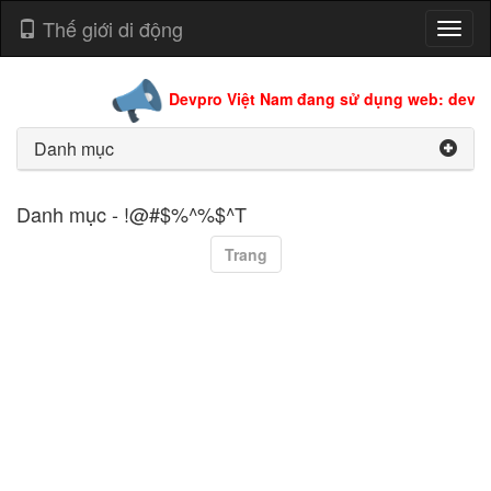
Thế giới di động
Toggl
naviga
Devpro Việt Nam đang sử dụng web: devpro
Danh mục
Danh mục - !@#$%^%$^T
Trang