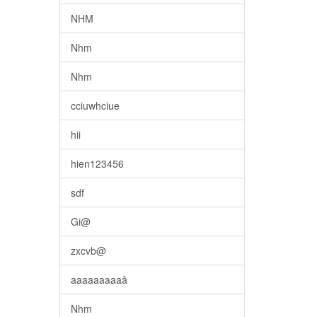
NHM
Nhm
Nhm
cciuwhciue
hii
hien123456
sdf
Gi@
zxcvb@
aaaaaaaaaâ
Nhm