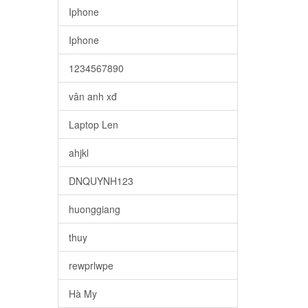
Iphone
Iphone
1234567890
vân anh xđ
Laptop Len
ahjkl
DNQUYNH123
huonggiang
thuy
rewprlwpe
Hà My