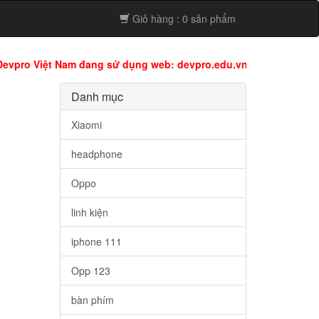
Giỏ hàng : 0 sản phẩm
ệt Nam đang sử dụng web: devpro.edu.vn còn web này đang dùng
Danh mục
Xiaomi
headphone
Oppo
linh kiện
iphone 111
Opp 123
bàn phím