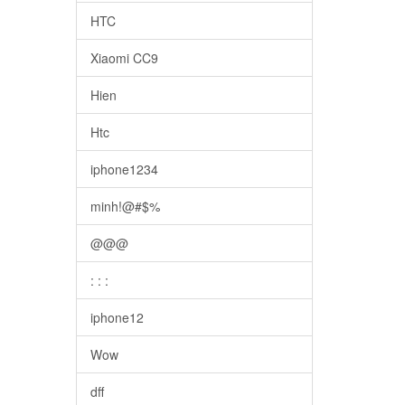
HTC
Xiaomi CC9
Hien
Htc
iphone1234
minh!@#$%
@@@
: : :
iphone12
Wow
dff