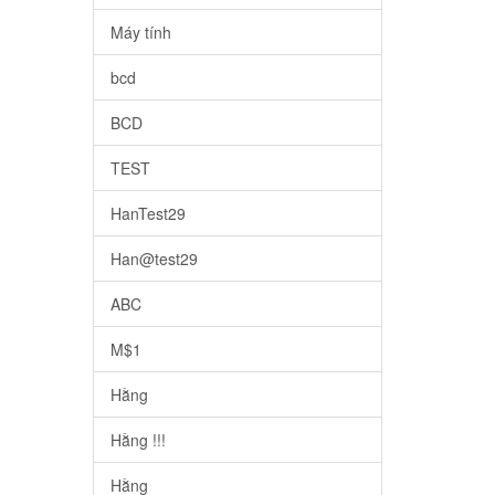
Máy tính
bcd
BCD
TEST
HanTest29
Han@test29
ABC
M$1
Hằng
Hằng !!!
Hằng