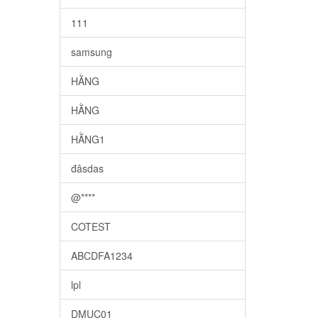
111
samsung
HẰNG
HẰNG
HẰNG1
đâsdas
@****
COTEST
ABCDFA1234
lpl
DMUC01