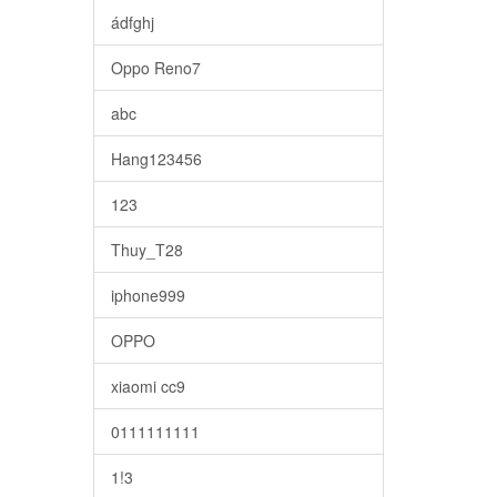
ádfghj
Oppo Reno7
abc
Hang123456
123
Thuy_T28
iphone999
OPPO
xiaomi cc9
0111111111
1!3