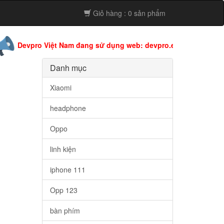
Giỏ hàng : 0 sản phẩm
pro Việt Nam đang sử dụng web: devpro.edu.vn còn web này đan
Danh mục
Xiaomi
headphone
Oppo
linh kiện
iphone 111
Opp 123
bàn phím