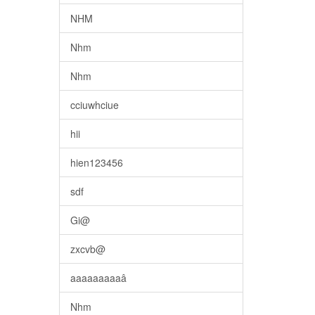
NHM
Nhm
Nhm
cciuwhciue
hii
hien123456
sdf
Gi@
zxcvb@
aaaaaaaaaâ
Nhm