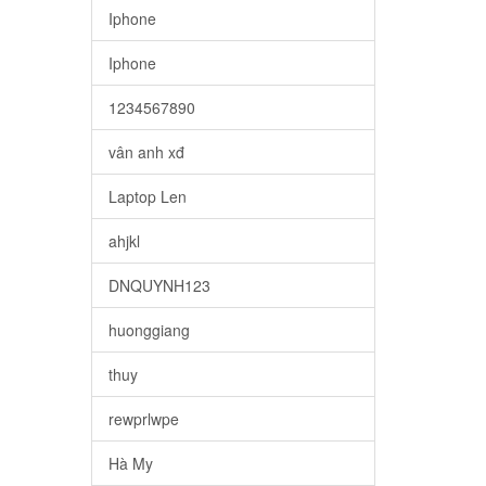
Iphone
Iphone
1234567890
vân anh xđ
Laptop Len
ahjkl
DNQUYNH123
huonggiang
thuy
rewprlwpe
Hà My