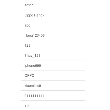
ádfghj
Oppo Reno7
abc
Hang123456
123
Thuy_T28
iphone999
OPPO
xiaomi cc9
0111111111
1!3