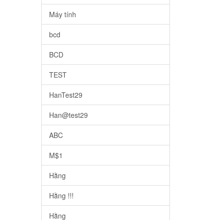
Máy tính
bcd
BCD
TEST
HanTest29
Han@test29
ABC
M$1
Hằng
Hằng !!!
Hằng