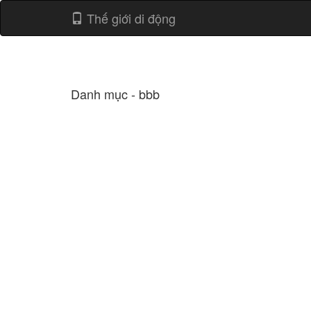
Thế giới di động
Danh mục - bbb