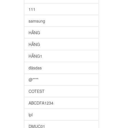
111
samsung
HẰNG
HẰNG
HẰNG1
đâsdas
@****
COTEST
ABCDFA1234
lpl
DMUC01