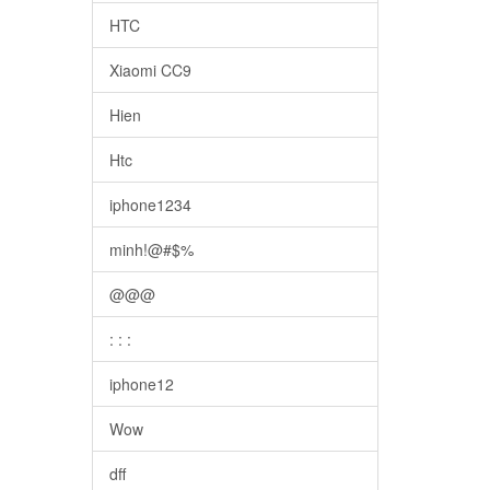
HTC
Xiaomi CC9
Hien
Htc
iphone1234
minh!@#$%
@@@
: : :
iphone12
Wow
dff