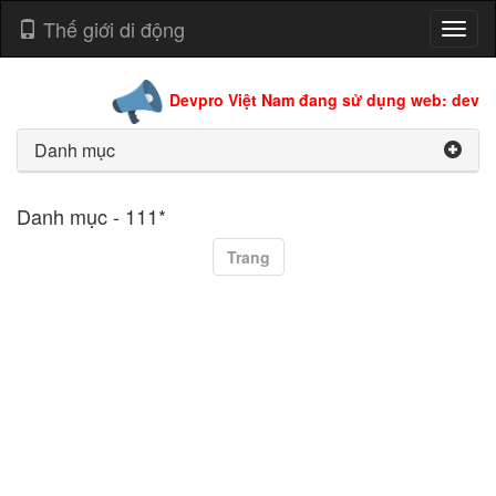
Thế giới di động
Toggl
naviga
Devpro Việt Nam đang sử dụng web: devpro
Danh mục
Danh mục - 111*
Trang