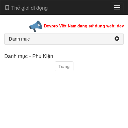
Thế giới di động
Toggl
naviga
Devpro Việt Nam đang sử dụng web: devpro
Danh mục
Danh mục - Phụ Kiện
Trang