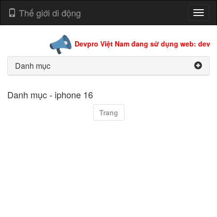
Thế giới di động
Toggl
naviga
Devpro Việt Nam đang sử dụng web: devpro
Danh mục
Danh mục - iphone 16
Trang