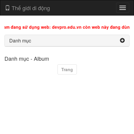
Thế giới di động
Toggl
naviga
Nam đang sử dụng web: devpro.edu.vn còn web này đang dùng c
Danh mục
Danh mục - Album
Trang