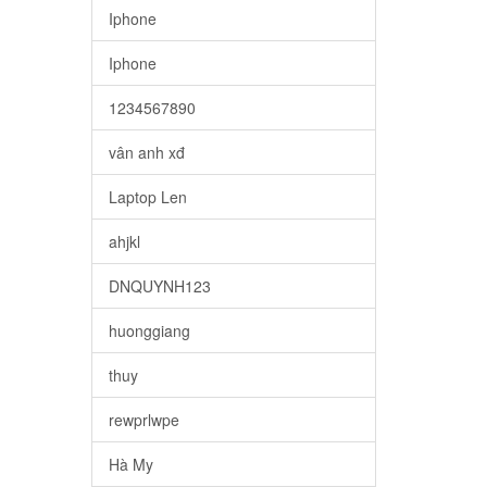
Iphone
Iphone
1234567890
vân anh xđ
Laptop Len
ahjkl
DNQUYNH123
huonggiang
thuy
rewprlwpe
Hà My