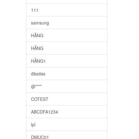
111
samsung
HẰNG
HẰNG
HẰNG1
đâsdas
@****
COTEST
ABCDFA1234
lpl
DMUC01