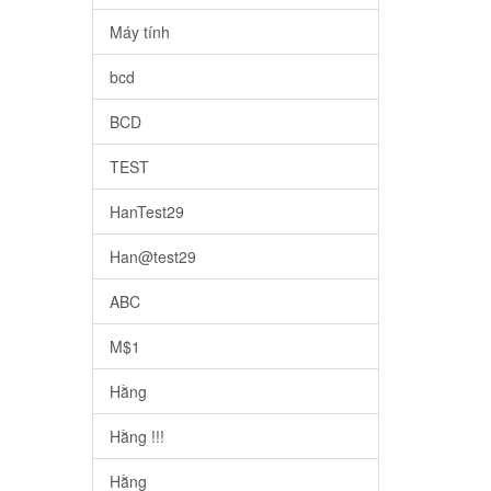
Máy tính
bcd
BCD
TEST
HanTest29
Han@test29
ABC
M$1
Hằng
Hằng !!!
Hằng