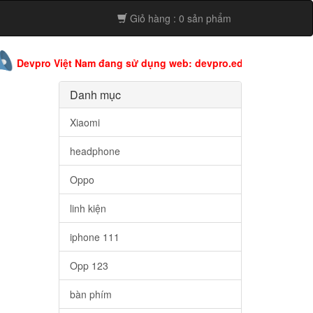
Giỏ hàng : 0 sản phẩm
o Việt Nam đang sử dụng web: devpro.edu.vn còn web này đang
Danh mục
Xiaomi
headphone
Oppo
linh kiện
iphone 111
Opp 123
bàn phím