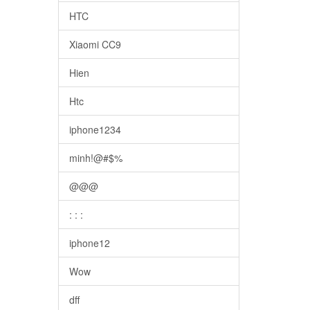
HTC
Xiaomi CC9
Hien
Htc
iphone1234
minh!@#$%
@@@
: : :
iphone12
Wow
dff