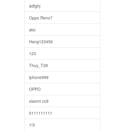
ádfghj
Oppo Reno7
abc
Hang123456
123
Thuy_T28
iphone999
OPPO
xiaomi cc9
0111111111
1!3