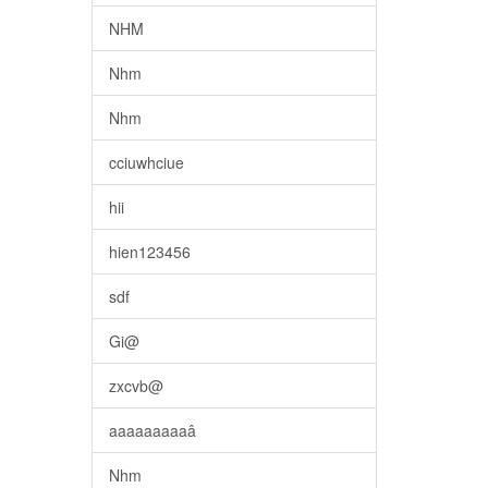
NHM
Nhm
Nhm
cciuwhciue
hii
hien123456
sdf
Gi@
zxcvb@
aaaaaaaaaâ
Nhm