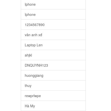
Iphone
Iphone
1234567890
vân anh xđ
Laptop Len
ahjkl
DNQUYNH123
huonggiang
thuy
rewprlwpe
Hà My