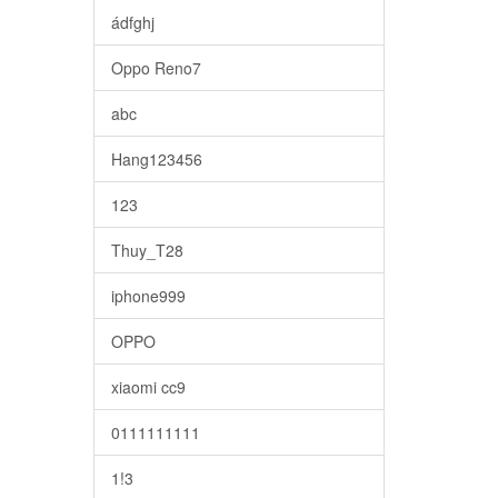
ádfghj
Oppo Reno7
abc
Hang123456
123
Thuy_T28
iphone999
OPPO
xiaomi cc9
0111111111
1!3