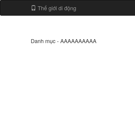
Thế giới di động
Danh mục - AAAAAAAAAA