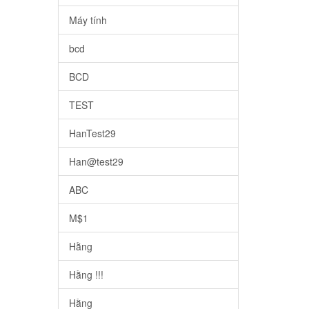
Máy tính
bcd
BCD
TEST
HanTest29
Han@test29
ABC
M$1
Hằng
Hằng !!!
Hằng