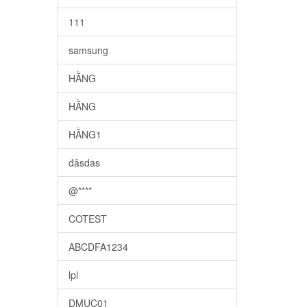
111
samsung
HẰNG
HẰNG
HẰNG1
đâsdas
@****
COTEST
ABCDFA1234
lpl
DMUC01