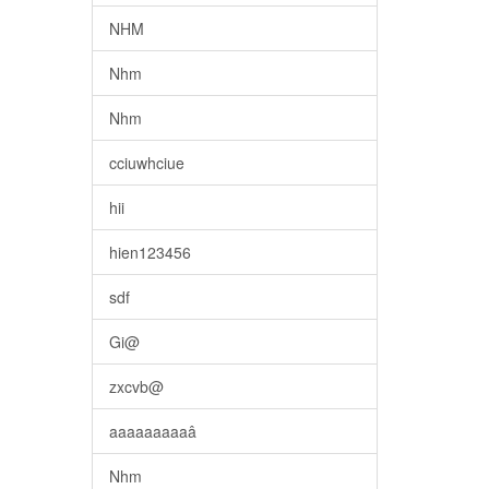
NHM
Nhm
Nhm
cciuwhciue
hii
hien123456
sdf
Gi@
zxcvb@
aaaaaaaaaâ
Nhm