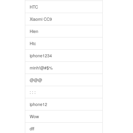
HTC
Xiaomi CC9
Hien
Htc
iphone1234
minh!@#$%
@@@
: : :
iphone12
Wow
dff