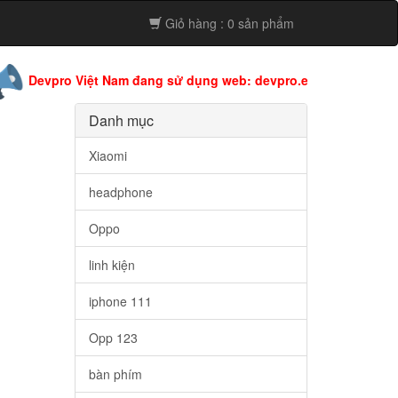
Giỏ hàng : 0 sản phẩm
pro Việt Nam đang sử dụng web: devpro.edu.vn còn web này đa
Danh mục
Xiaomi
headphone
Oppo
linh kiện
iphone 111
Opp 123
bàn phím