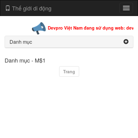
Thế giới di động
Toggl
naviga
Devpro Việt Nam đang sử dụng web: devpro
Danh mục
Danh mục - M$1
Trang