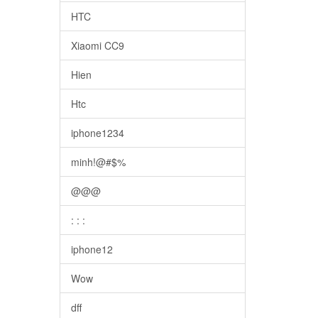
HTC
Xiaomi CC9
Hien
Htc
iphone1234
minh!@#$%
@@@
: : :
iphone12
Wow
dff