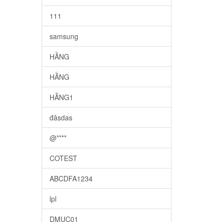
111
samsung
HẰNG
HẰNG
HẰNG1
đâsdas
@****
COTEST
ABCDFA1234
lpl
DMUC01