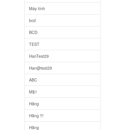
Máy tính
bcd
BCD
TEST
HanTest29
Han@test29
ABC
M$1
Hằng
Hằng !!!
Hằng