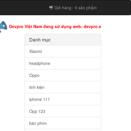
Giỏ hàng : 0 sản phẩm
ro Việt Nam đang sử dụng web: devpro.edu.vn còn web này đang
Danh mục
Xiaomi
headphone
Oppo
linh kiện
iphone 111
Opp 123
bàn phím