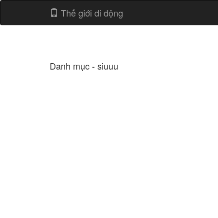
Thế giới di động
Danh mục - siuuu