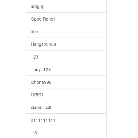
ádfghj
Oppo Reno7
abc
Hang123456
123
Thuy_T28
iphone999
OPPO
xiaomi cc9
0111111111
1!3