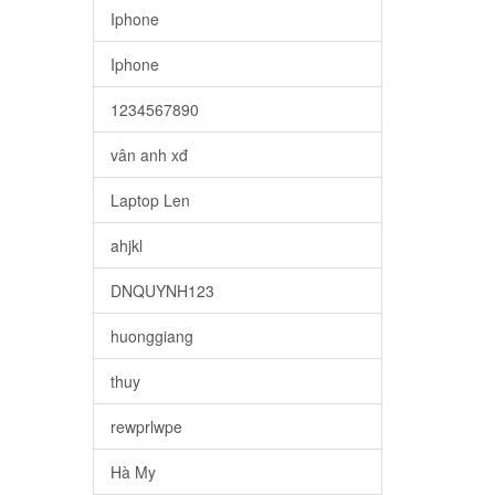
Iphone
Iphone
1234567890
vân anh xđ
Laptop Len
ahjkl
DNQUYNH123
huonggiang
thuy
rewprlwpe
Hà My