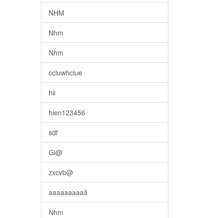
NHM
Nhm
Nhm
cciuwhciue
hii
hien123456
sdf
Gi@
zxcvb@
aaaaaaaaaâ
Nhm