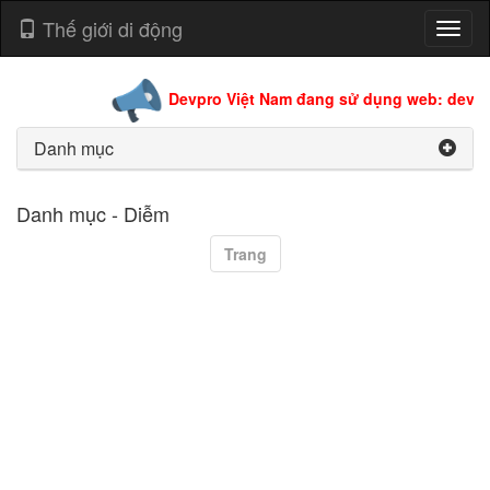
Thế giới di động
Toggl
naviga
Devpro Việt Nam đang sử dụng web: devpro
Danh mục
Danh mục - Diễm
Trang