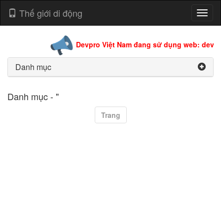
Thế giới di động
Toggl
naviga
Devpro Việt Nam đang sử dụng web: devpro
Danh mục
Danh mục - "
Trang