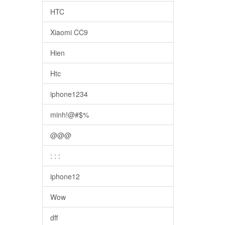
HTC
Xiaomi CC9
Hien
Htc
iphone1234
minh!@#$%
@@@
: : :
iphone12
Wow
dff