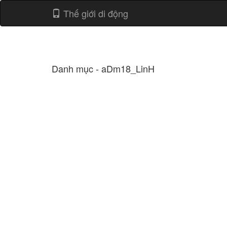
Thế giới di động
Danh mục - aDm18_LinH