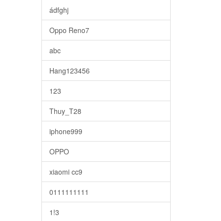
ádfghj
Oppo Reno7
abc
Hang123456
123
Thuy_T28
iphone999
OPPO
xiaomi cc9
0111111111
1!3