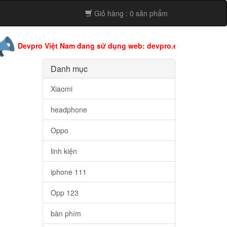
Giỏ hàng : 0 sản phẩm
pro Việt Nam đang sử dụng web: devpro.edu.vn còn web này đan
Danh mục
Xiaomi
headphone
Oppo
linh kiện
iphone 111
Opp 123
bàn phím