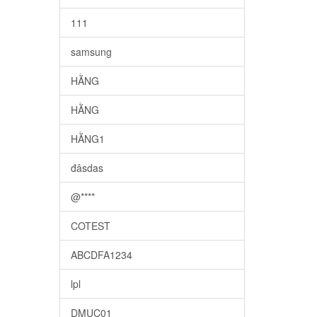
111
samsung
HẰNG
HẰNG
HẰNG1
đâsdas
@****
COTEST
ABCDFA1234
lpl
DMUC01