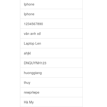
Iphone
Iphone
1234567890
vân anh xđ
Laptop Len
ahjkl
DNQUYNH123
huonggiang
thuy
rewprlwpe
Hà My