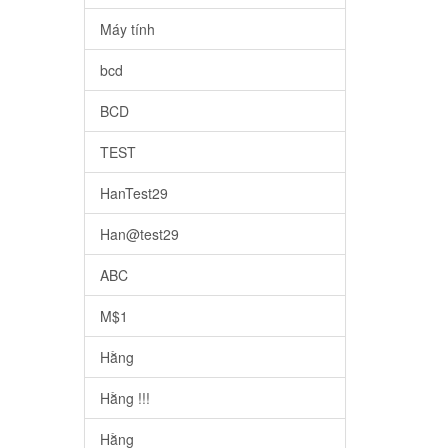
Máy tính
bcd
BCD
TEST
HanTest29
Han@test29
ABC
M$1
Hằng
Hằng !!!
Hằng