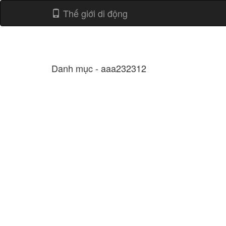
Thế giới di động
Danh mục - aaa232312