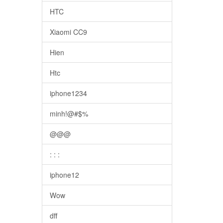
HTC
Xiaomi CC9
Hien
Htc
iphone1234
minh!@#$%
@@@
: : :
iphone12
Wow
dff