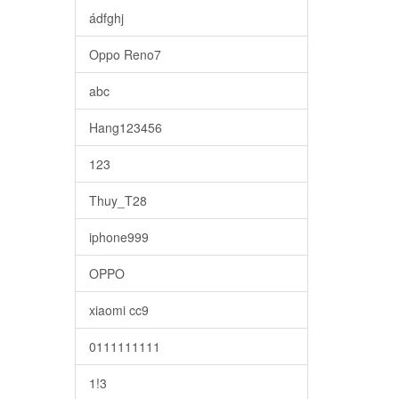
ádfghj
Oppo Reno7
abc
Hang123456
123
Thuy_T28
iphone999
OPPO
xiaomi cc9
0111111111
1!3