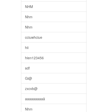
NHM
Nhm
Nhm
cciuwhciue
hii
hien123456
sdf
Gi@
zxcvb@
aaaaaaaaaâ
Nhm