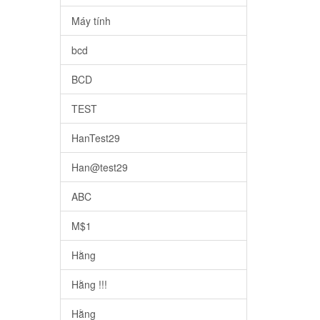
Máy tính
bcd
BCD
TEST
HanTest29
Han@test29
ABC
M$1
Hằng
Hằng !!!
Hằng