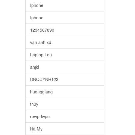
Iphone
Iphone
1234567890
vân anh xđ
Laptop Len
ahjkl
DNQUYNH123
huonggiang
thuy
rewprlwpe
Hà My