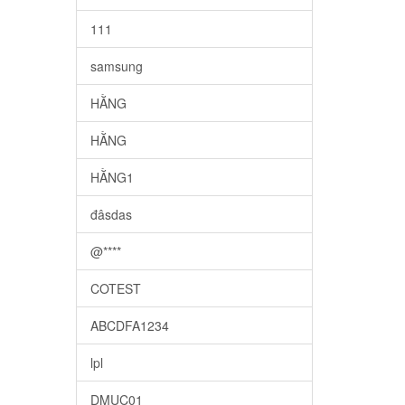
111
samsung
HẰNG
HẰNG
HẰNG1
đâsdas
@****
COTEST
ABCDFA1234
lpl
DMUC01