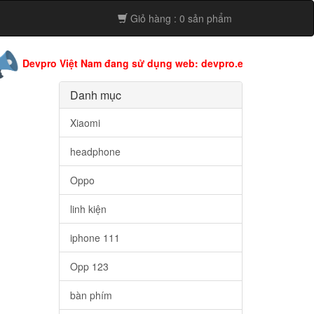
Giỏ hàng : 0 sản phẩm
ro Việt Nam đang sử dụng web: devpro.edu.vn còn web này đang
Danh mục
Xiaomi
headphone
Oppo
linh kiện
iphone 111
Opp 123
bàn phím