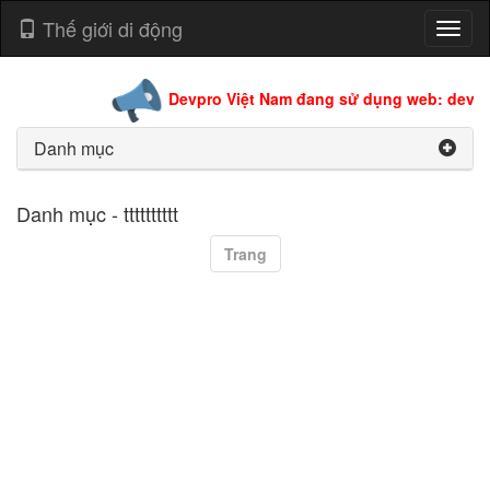
Thế giới di động
Toggl
naviga
Devpro Việt Nam đang sử dụng web: devpro
Danh mục
Danh mục - tttttttttt
Trang