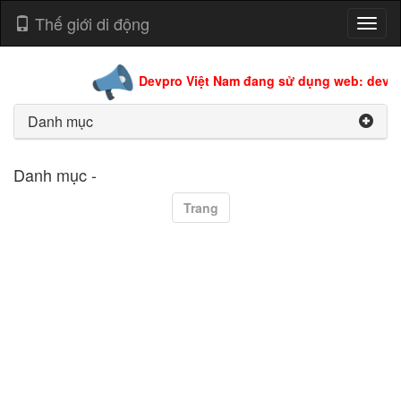
Thế giới di động
Toggl
naviga
Devpro Việt Nam đang sử dụng web: devpro
Danh mục
Danh mục -
Trang