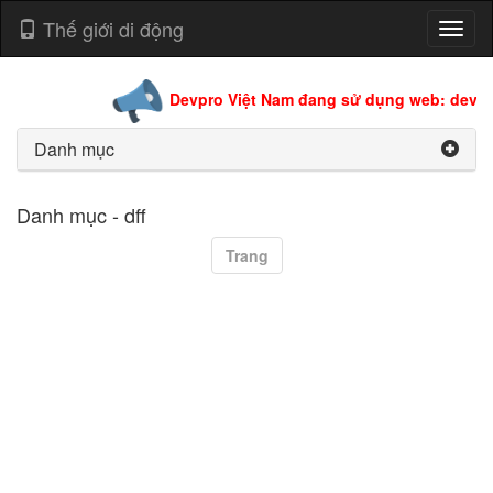
Thế giới di động
Toggl
naviga
Devpro Việt Nam đang sử dụng web: devpro
Danh mục
Danh mục - dff
Trang