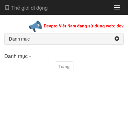
Thế giới di động
Toggl
naviga
Devpro Việt Nam đang sử dụng web: devpro
Danh mục
Danh mục -
Trang