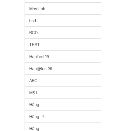
Máy tính
bcd
BCD
TEST
HanTest29
Han@test29
ABC
M$1
Hằng
Hằng !!!
Hằng