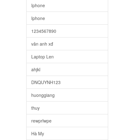
Iphone
Iphone
1234567890
vân anh xđ
Laptop Len
ahjkl
DNQUYNH123
huonggiang
thuy
rewprlwpe
Hà My