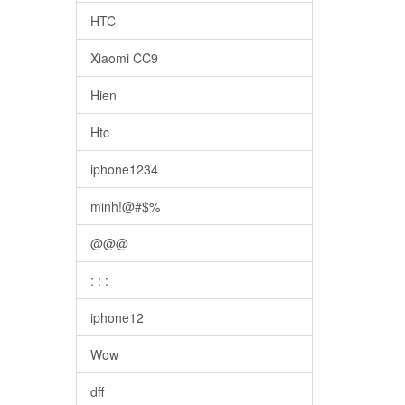
HTC
Xiaomi CC9
Hien
Htc
iphone1234
minh!@#$%
@@@
: : :
iphone12
Wow
dff