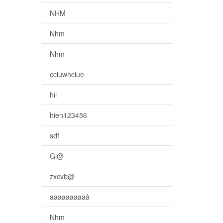
NHM
Nhm
Nhm
cciuwhciue
hii
hien123456
sdf
Gi@
zxcvb@
aaaaaaaaaâ
Nhm