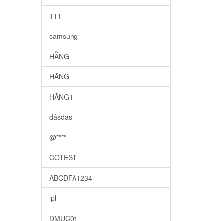
111
samsung
HẰNG
HẰNG
HẰNG1
đâsdas
@****
COTEST
ABCDFA1234
lpl
DMUC01