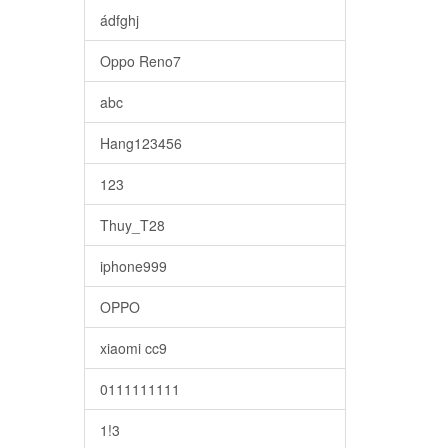
ádfghj
Oppo Reno7
abc
Hang123456
123
Thuy_T28
iphone999
OPPO
xiaomi cc9
0111111111
1!3