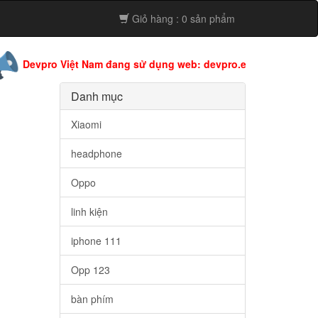
Giỏ hàng : 0 sản phẩm
ro Việt Nam đang sử dụng web: devpro.edu.vn còn web này đang
Danh mục
Xiaomi
headphone
Oppo
linh kiện
iphone 111
Opp 123
bàn phím