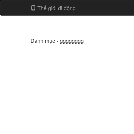
Thế giới di động
Danh mục - gggggggg