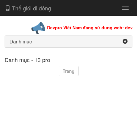
Thế giới di động
Toggl
naviga
Devpro Việt Nam đang sử dụng web: devpro
Danh mục
Danh mục - 13 pro
Trang