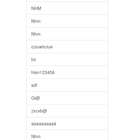
NHM
Nhm
Nhm
cciuwhciue
hii
hien123456
sdf
Gi@
zxcvb@
aaaaaaaaaâ
Nhm