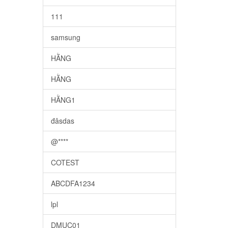
111
samsung
HẰNG
HẰNG
HẰNG1
đâsdas
@****
COTEST
ABCDFA1234
lpl
DMUC01