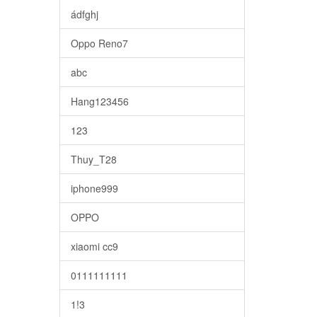
ádfghj
Oppo Reno7
abc
Hang123456
123
Thuy_T28
iphone999
OPPO
xiaomi cc9
0111111111
1!3