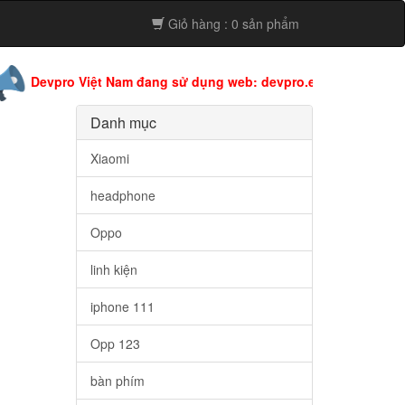
Giỏ hàng : 0 sản phẩm
pro Việt Nam đang sử dụng web: devpro.edu.vn còn web này đan
Danh mục
Xiaomi
headphone
Oppo
linh kiện
iphone 111
Opp 123
bàn phím