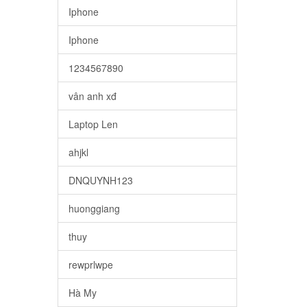
Iphone
Iphone
1234567890
vân anh xđ
Laptop Len
ahjkl
DNQUYNH123
huonggiang
thuy
rewprlwpe
Hà My