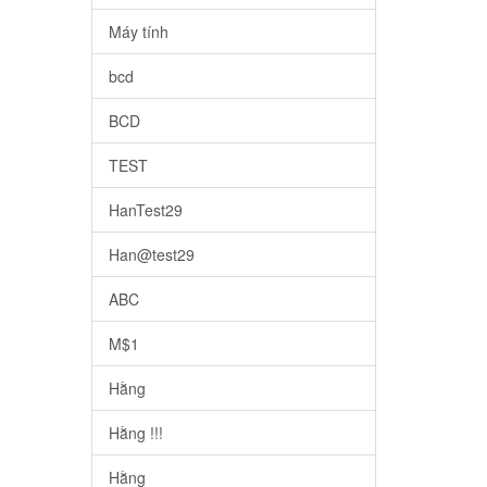
Máy tính
bcd
BCD
TEST
HanTest29
Han@test29
ABC
M$1
Hằng
Hằng !!!
Hằng