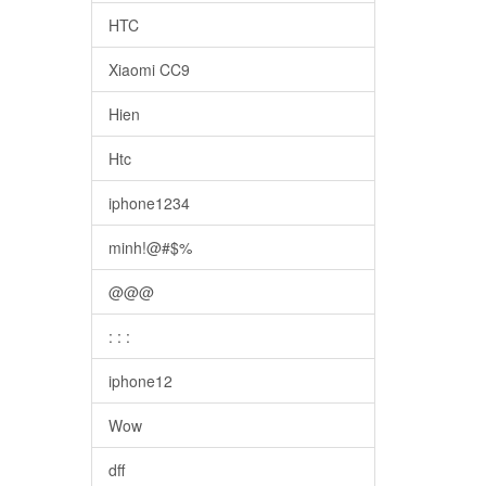
HTC
Xiaomi CC9
Hien
Htc
iphone1234
minh!@#$%
@@@
: : :
iphone12
Wow
dff