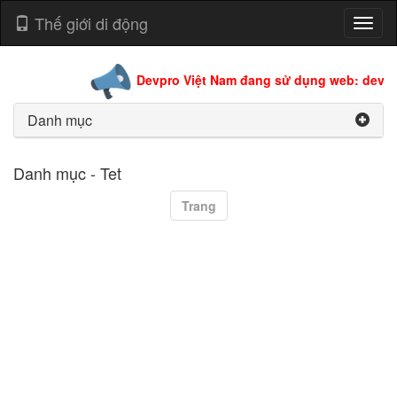
Thế giới di động
Toggl
naviga
Devpro Việt Nam đang sử dụng web: devpro
Danh mục
Danh mục - Tet
Trang