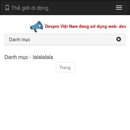
Thế giới di động
Toggl
naviga
Devpro Việt Nam đang sử dụng web: devpro
Danh mục
Danh mục - lalalalala
Trang