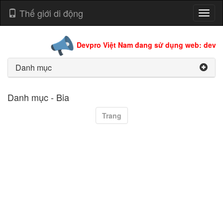
Thế giới di động
Toggl
naviga
Devpro Việt Nam đang sử dụng web: devpro
Danh mục
Danh mục - Bia
Trang