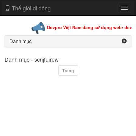
Thế giới di động
Toggl
naviga
Devpro Việt Nam đang sử dụng web: devpro
Danh mục
Danh mục - scnjfuirew
Trang