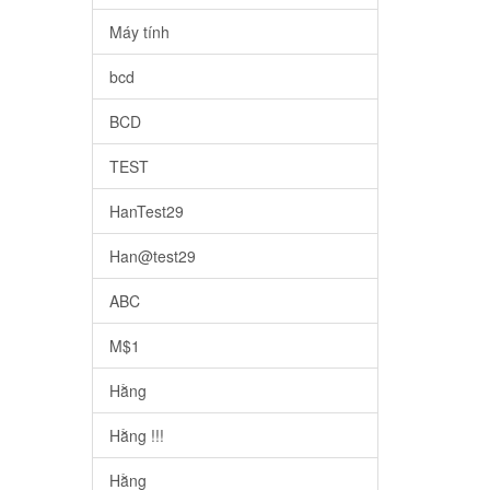
Máy tính
bcd
BCD
TEST
HanTest29
Han@test29
ABC
M$1
Hằng
Hằng !!!
Hằng