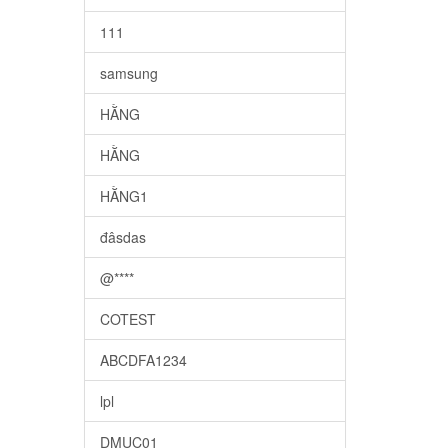
111
samsung
HẰNG
HẰNG
HẰNG1
đâsdas
@****
COTEST
ABCDFA1234
lpl
DMUC01