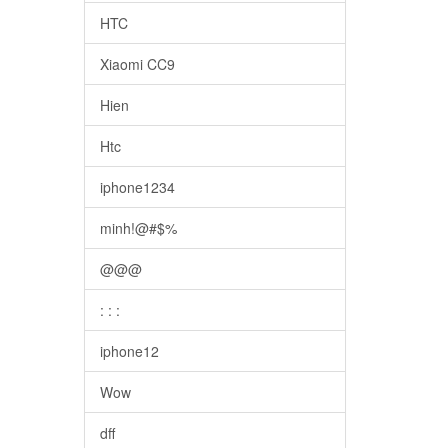
HTC
Xiaomi CC9
Hien
Htc
iphone1234
minh!@#$%
@@@
: : :
iphone12
Wow
dff