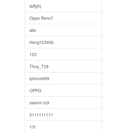
ádfghj
Oppo Reno7
abc
Hang123456
123
Thuy_T28
iphone999
OPPO
xiaomi cc9
0111111111
1!3