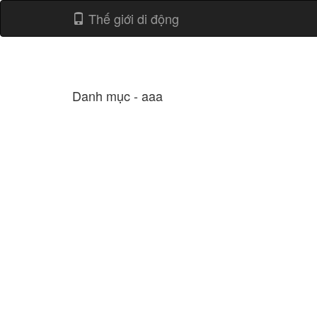
Thế giới di động
Danh mục - aaa