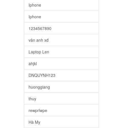
Iphone
Iphone
1234567890
vân anh xđ
Laptop Len
ahjkl
DNQUYNH123
huonggiang
thuy
rewprlwpe
Hà My