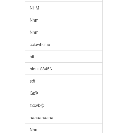
NHM
Nhm
Nhm
cciuwhciue
hii
hien123456
sdf
Gi@
zxcvb@
aaaaaaaaaâ
Nhm