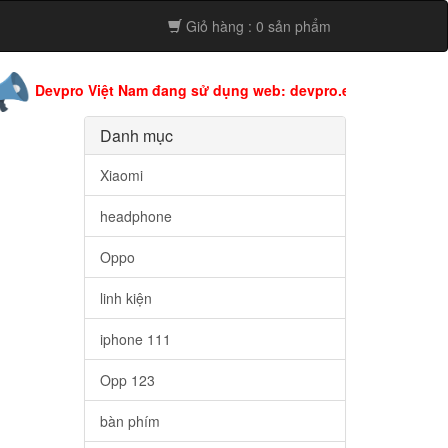
Giỏ hàng : 0 sản phẩm
pro Việt Nam đang sử dụng web: devpro.edu.vn còn web này đan
Danh mục
Xiaomi
headphone
Oppo
linh kiện
iphone 111
Opp 123
bàn phím