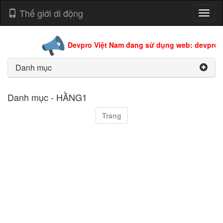
Thế giới di động
Toggl
naviga
Devpro Việt Nam đang sử dụng web: devpro.e
Danh mục
Danh mục - HẰNG1
Trang