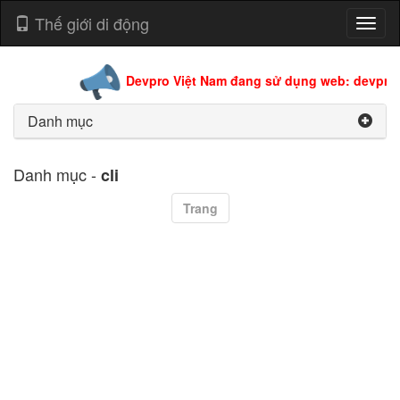
Thế giới di động
Toggl
naviga
Devpro Việt Nam đang sử dụng web: devpro.e
Danh mục
Danh mục -
cli
Trang