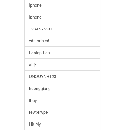
Iphone
Iphone
1234567890
vân anh xđ
Laptop Len
ahjkl
DNQUYNH123
huonggiang
thuy
rewprlwpe
Hà My