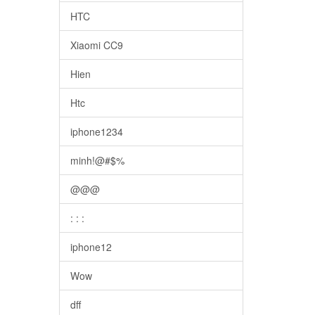
HTC
Xiaomi CC9
Hien
Htc
iphone1234
minh!@#$%
@@@
: : :
iphone12
Wow
dff