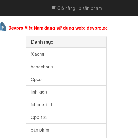
Giỏ hàng : 0 sản phẩm
ro Việt Nam đang sử dụng web: devpro.edu.vn còn web này đang
Danh mục
Xiaomi
headphone
Oppo
linh kiện
iphone 111
Opp 123
bàn phím