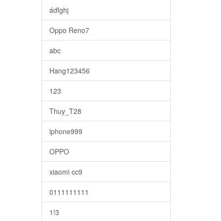
ádfghj
Oppo Reno7
abc
Hang123456
123
Thuy_T28
iphone999
OPPO
xiaomi cc9
0111111111
1!3