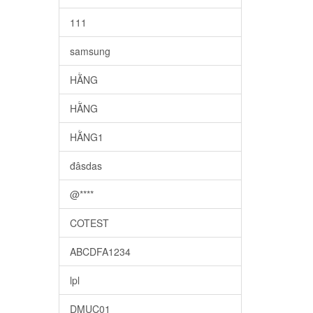
111
samsung
HẰNG
HẰNG
HẰNG1
đâsdas
@****
COTEST
ABCDFA1234
lpl
DMUC01