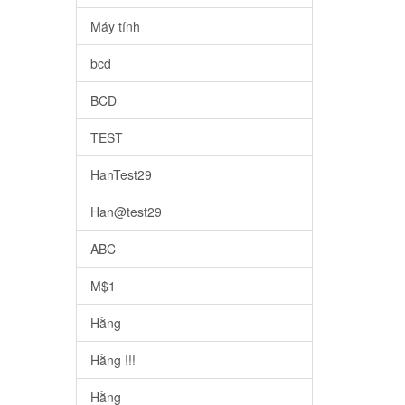
Máy tính
bcd
BCD
TEST
HanTest29
Han@test29
ABC
M$1
Hằng
Hằng !!!
Hằng