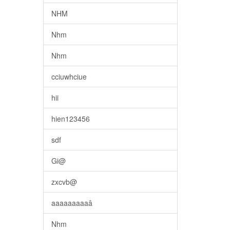
NHM
Nhm
Nhm
cciuwhciue
hii
hien123456
sdf
Gi@
zxcvb@
aaaaaaaaaâ
Nhm