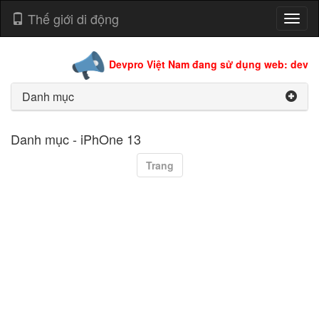
Thế giới di động
Toggl
naviga
Devpro Việt Nam đang sử dụng web: devpro
Danh mục
Danh mục - iPhOne 13
Trang