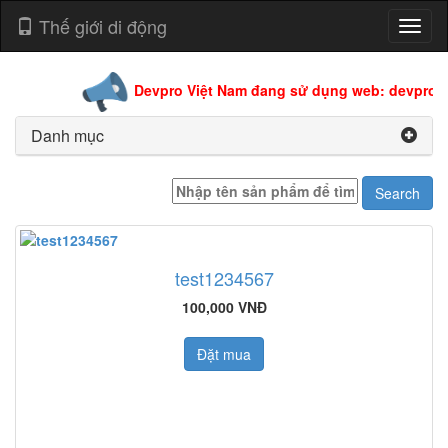
Thế giới di động
Toggl
naviga
Devpro Việt Nam đang sử dụng web: devpro.edu
Danh mục
test1234567
100,000 VNĐ
Đặt mua