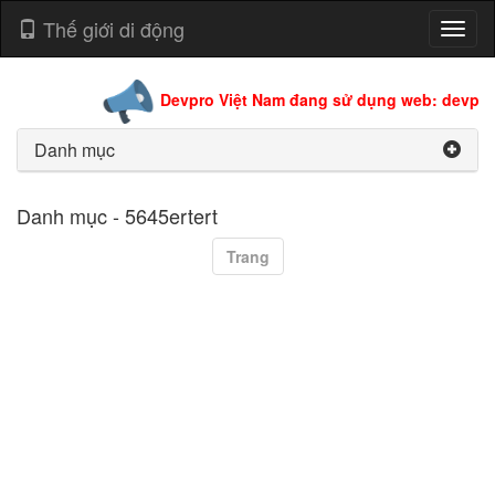
Thế giới di động
Toggl
naviga
Devpro Việt Nam đang sử dụng web: devpro.
Danh mục
Danh mục - 5645ertert
Trang