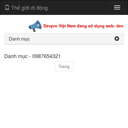
Thế giới di động
Toggl
naviga
Devpro Việt Nam đang sử dụng web: devpro
Danh mục
Danh mục - 0987654321
Trang