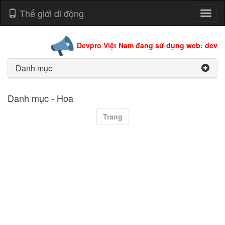
Thế giới di động
Toggl
naviga
Devpro Việt Nam đang sử dụng web: devpro
Danh mục
Danh mục - Hoa
Trang