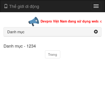
Thế giới di động
Toggl
naviga
Devpro Việt Nam đang sử dụng web: dev
Danh mục
Danh mục - 1234
Trang